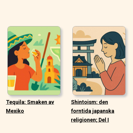
Tequila: Smaken av
Shintoism: den
Mexiko
forntida japanska
religionen; Del I