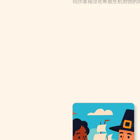
珀尔塞福涅在希腊生机勃勃的