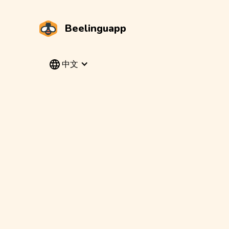
Beelinguapp
中文