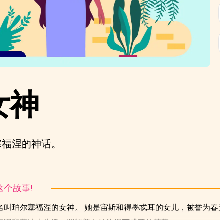
女神
塞福涅的神话。
听这个故事!
名叫珀尔塞福涅的女神。 她是宙斯和得墨忒耳的女儿，被誉为春