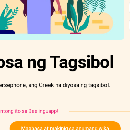
osa ng Tagsibol
ersephone, ang Greek na diyosa ng tagsibol.
ntong ito sa Beelinguapp!
Magbasa at makinig sa anumang wika