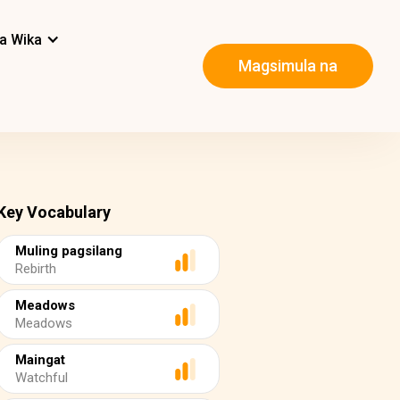
a Wika
Magsimula na
Key Vocabulary
Muling pagsilang
Rebirth
Meadows
Meadows
Maingat
Watchful