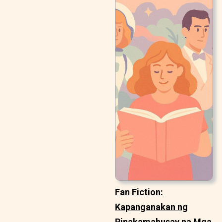
Fan Fiction:
Kapanganakan ng
Pinakamahusay na Mga