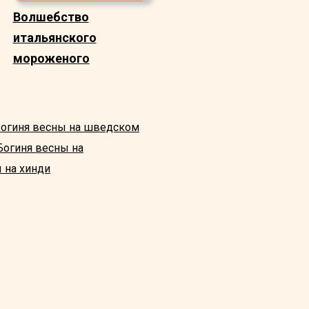
Волшебство
итальянского
мороженого
огиня весны на шведском
Богиня весны на
 на хинди