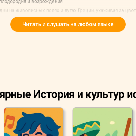
 плодородия и возрождения.
ни на живописных полях и лугах Греции, ухаживая за цве
Читать и слушать на любом языке
ярные История и культур и