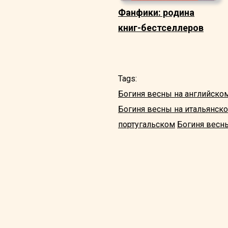
Фанфики: родина
книг-бестселлеров
Tags:
Богиня весны на английско
Богиня весны на итальянск
португальском
Богиня весн