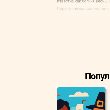
известна как богиня весны,
Персефона проводила свои д
цвели под ее присмотром.
Попул