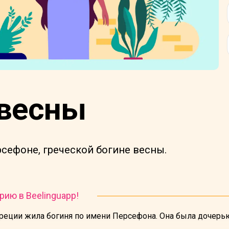
 весны
сефоне, греческой богине весны.
рию в Beelinguapp!
еции жила богиня по имени Персефона. Она была дочерь