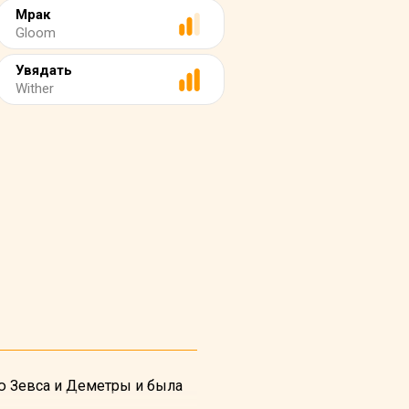
Мрак
Gloom
Увядать
Wither
ю Зевса и Деметры и была