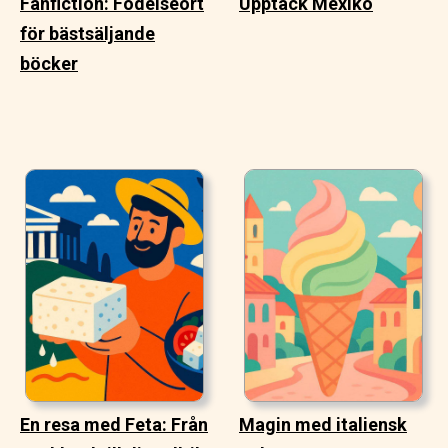
Fanfiction: Födelseort
Upptäck Mexiko
för bästsäljande
böcker
En resa med Feta: Från
Magin med italiensk