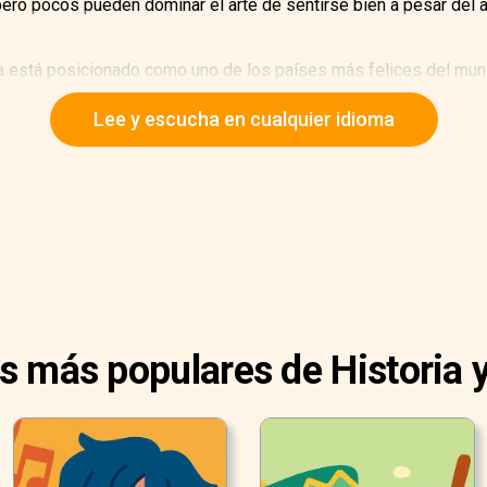
ro pocos pueden dominar el arte de sentirse bien a pesar del aje
está posicionado como uno de los países más felices del mund
Lee y escucha en cualquier idioma
as más populares de Historia y