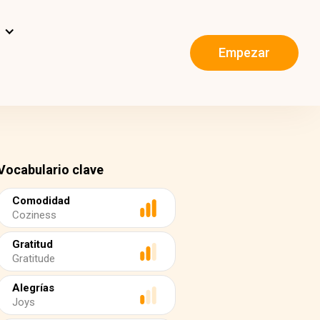
s
Empezar
Vocabulario clave
Comodidad
Coziness
Gratitud
Gratitude
Alegrías
Joys