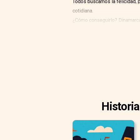
Todos buscamos la felicidad, pe
cotidiana.
¿Cómo conseguirlo? Dinamarca 
en el hygge.
Histori