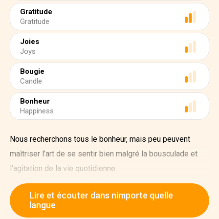
Gratitude
Gratitude
Joies
Joys
Bougie
Candle
Bonheur
Happiness
Nous recherchons tous le bonheur, mais peu peuvent
maîtriser l’art de se sentir bien malgré la bousculade et
l’agitation de la vie quotidienne.
Comment y parvenir ? Le Danemark se classe comme l’un
Lire et écouter dans nimporte quelle
des pays les plus heureux du monde, et peut-être
langue
peuvent–ils avoir la réponse avec hygge.