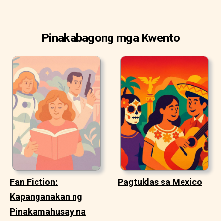
Pinakabagong mga Kwento
Fan Fiction:
Pagtuklas sa Mexico
Kapanganakan ng
Pinakamahusay na