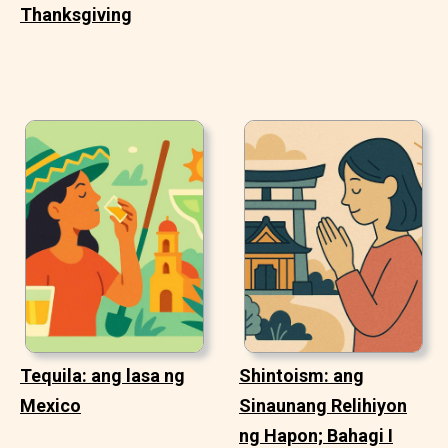
Thanksgiving
Tequila: ang lasa ng
Shintoism: ang
Mexico
Sinaunang Relihiyon
ng Hapon; Bahagi I