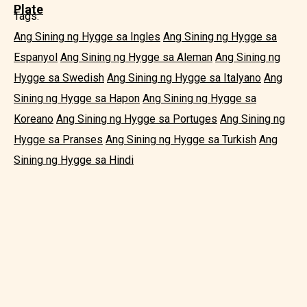
Plate
Tags:
Ang Sining ng Hygge sa Ingles
Ang Sining ng Hygge sa
Espanyol
Ang Sining ng Hygge sa Aleman
Ang Sining ng
Hygge sa Swedish
Ang Sining ng Hygge sa Italyano
Ang
Sining ng Hygge sa Hapon
Ang Sining ng Hygge sa
Koreano
Ang Sining ng Hygge sa Portuges
Ang Sining ng
Hygge sa Pranses
Ang Sining ng Hygge sa Turkish
Ang
Sining ng Hygge sa Hindi