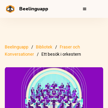
Beelinguapp
Beelinguapp
Bibliotek
Fraser och
Konversationer
Ett besök i orkestern