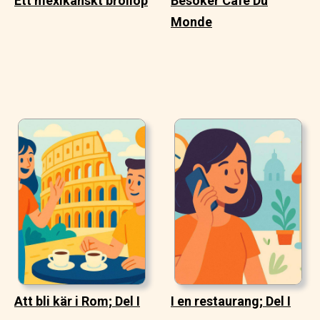
Ett mexikanskt bröllop
Besöker Cafe Du
Monde
Att bli kär i Rom; Del I
I en restaurang; Del I