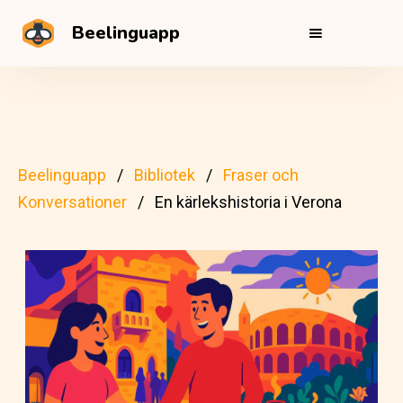
Beelinguapp
Beelinguapp
Bibliotek
Fraser och
Konversationer
En kärlekshistoria i Verona