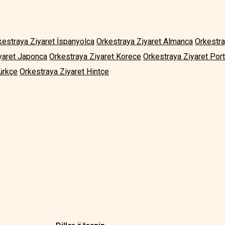
kestraya Ziyaret İspanyolca
Orkestraya Ziyaret Almanca
Orkestra
yaret Japonca
Orkestraya Ziyaret Korece
Orkestraya Ziyaret Por
ürkçe
Orkestraya Ziyaret Hintçe