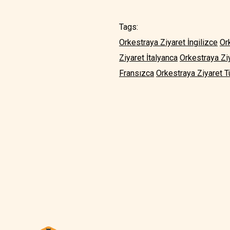
Tags:
Orkestraya Ziyaret İngilizce
Or
Ziyaret İtalyanca
Orkestraya Zi
Fransızca
Orkestraya Ziyaret T