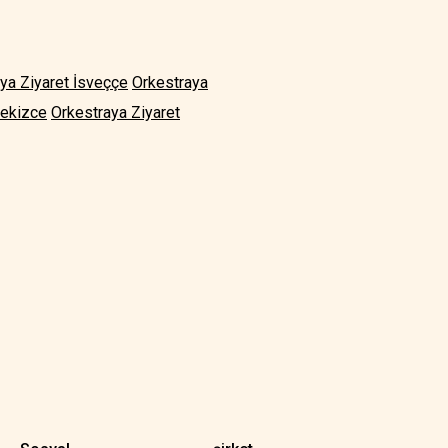
ya Ziyaret İsveççe
Orkestraya
tekizce
Orkestraya Ziyaret