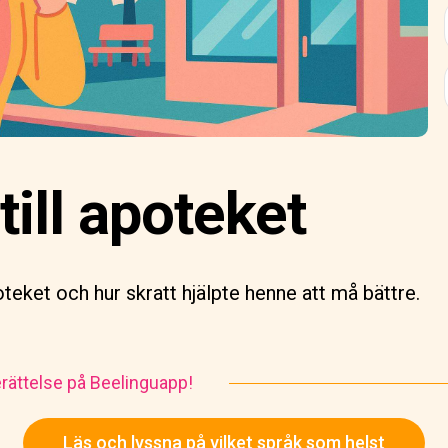
till apoteket
teket och hur skratt hjälpte henne att må bättre.
rättelse på Beelinguapp!
Läs och lyssna på vilket språk som helst