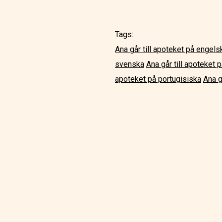
Tags:
Ana går till apoteket på engels
svenska
Ana går till apoteket p
apoteket på portugisiska
Ana g