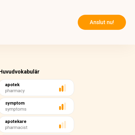
Anslut nu!
Huvudvokabulär
apotek
pharmacy
symptom
symptoms
apotekare
pharmacist