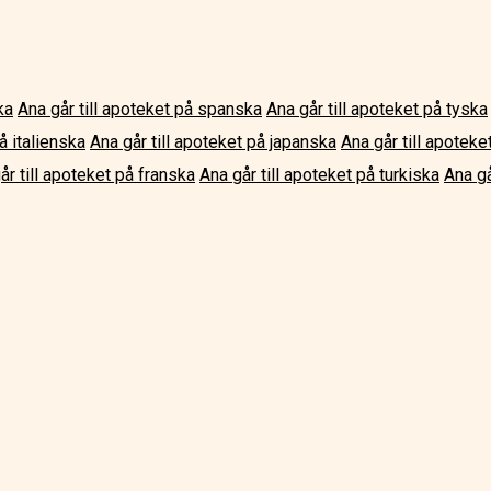
ka
Ana går till apoteket på spanska
Ana går till apoteket på tyska
å italienska
Ana går till apoteket på japanska
Ana går till apotek
år till apoteket på franska
Ana går till apoteket på turkiska
Ana gå