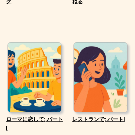
グ
ねる
ローマに恋して; パート
レストランで; パートI
I