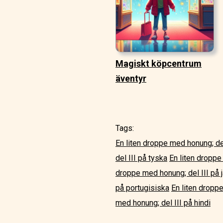
Magiskt köpcentrum
äventyr
Tags:
En liten droppe med honung; de
del III på tyska
En liten droppe
droppe med honung; del III på 
på portugisiska
En liten dropp
med honung; del III på hindi