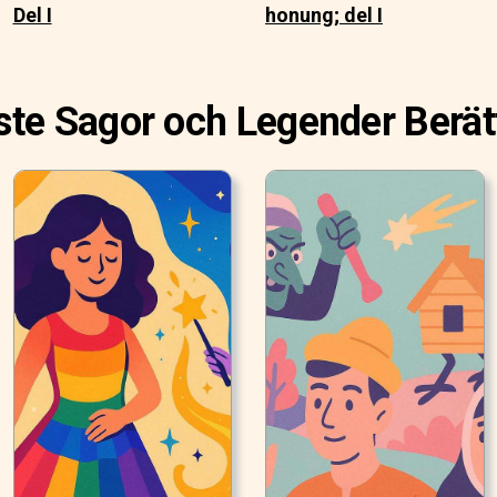
Del I
honung; del I
te Sagor och Legender Berät