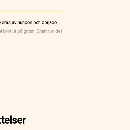
ckeras av hunden och började
bröt ut på gatan. Snart var det
 tillbaka, och kom inte längre
are tittade med munnen öppen
rots allt."
telser