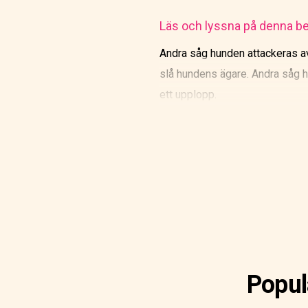
Läs och lyssna på denna be
Andra såg hunden attackeras a
slå hundens ägare. Andra såg h
ett upplopp.
Polisen kom för att stoppa kam
ihåg varför de hade slagits mo
när alla i staden kämpade förut
Ministern tittade på kungen, oc
Popul