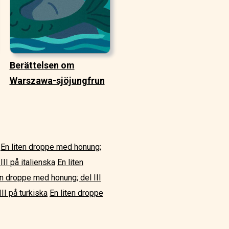
Berättelsen om
Warszawa-sjöjungfrun
En liten droppe med honung;
II på italienska
En liten
en droppe med honung; del III
II på turkiska
En liten droppe