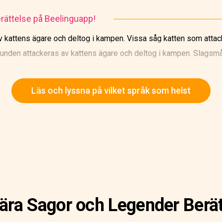
rättelse på Beelinguapp!
v kattens ägare och deltog i kampen. Vissa såg katten som atta
unden attackeras av kattens ägare och deltog i kampen. Slagsmål 
pen. De använde klubbor och började att slå alla. Folket kämpade
Läs och lyssna på vilket språk som helst
t varandra. Snart måste armén kallas in. Kungen och hans rådgiv
om de två. Stadsgatan var ett vrak och hus på båda sidor brann.
h kungen sa: "Kanske var en liten droppe honung VÅRT problemet t
ära Sagor och Legender Berät