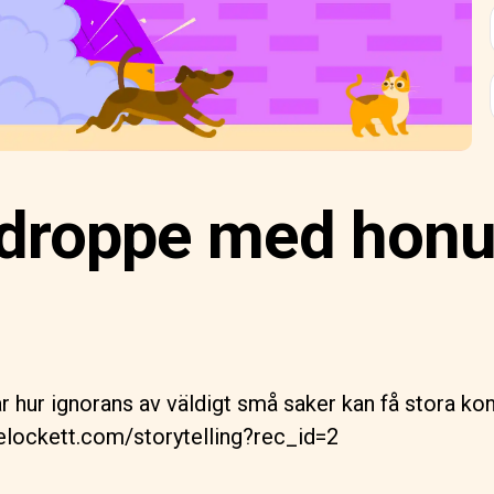
n droppe med honu
ar hur ignorans av väldigt små saker kan få stora k
elockett.com/storytelling?rec_id=2