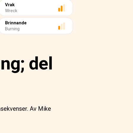
Vrak
Wreck
Brinnande
Burning
ng; del
onsekvenser. Av Mike