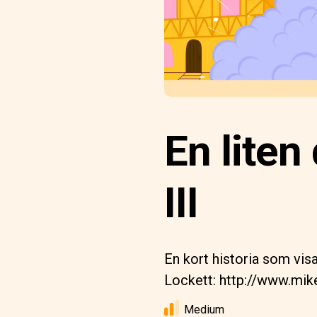
En lite
III
En kort historia som vis
Lockett: http://www.mik
Medium