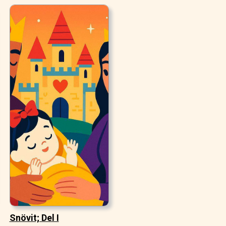
Snövit; Del I