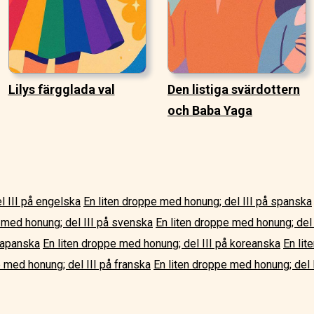
Lilys färgglada val
Den listiga svärdottern
och Baba Yaga
l III på engelska
En liten droppe med honung; del III på spanska
 med honung; del III på svenska
En liten droppe med honung; del I
japanska
En liten droppe med honung; del III på koreanska
En lit
e med honung; del III på franska
En liten droppe med honung; del I