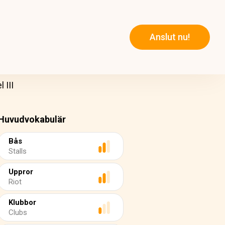
Anslut nu!
 III
Huvudvokabulär
Bås
Stalls
Uppror
Riot
Klubbor
Clubs