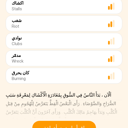
اكشاك
Stalls
شغب
Riot
نوادي
Clubs
مدمًَر
Wreck
كان يحرق
Burning
اَلْآن ، بَدَأَ النَّاسُ فِي السُّوقِ بِمُغَادَرَةِ الْأَكْشَاكِ لِمَعْرِفَةِ سَبَبِ
الصُّرَاخِ وَالضَّوْضَاءِ . رَأَى الْبَعْضُ الْقِطَّ يَتَعَرَّضُ لِلْهُجُومِ مِنْ قِبَلِ
الْكَلْبِ وَبَدَأَ يهَاجِمُ مَالِكَ الْكَلْبِ . وَرَأَى آخَرُونَ أَنَّ الْكَلْبَ يَتَعَرَّضُ
لِهُجُومٍ مِنْ قِبَلِ صَاحِبِ الْقِطِّ وَانْضَمَّ إِلَى الْمَعْرَكَةِ . اِنْدَلَعَتْ
اقرأ واستمع بأي لغة