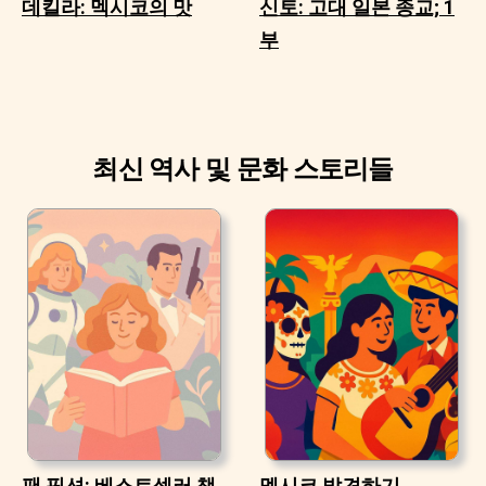
데킬라: 멕시코의 맛
신토: 고대 일본 종교; 1
부
최신 역사 및 문화 스토리들
팬 픽션: 베스트셀러 책
멕시코 발견하기