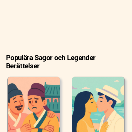
fången pickade inuti hans skal.
Populära Sagor och Legender
Berättelser