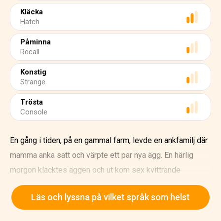
Kläcka
Hatch
Påminna
Recall
Konstig
Strange
Trösta
Console
En gång i tiden, på en gammal farm, levde en ankfamilj där
mamma anka satt och värpte ett par nya ägg. En härlig
morgon kläcktes äggen och ut kom sex kvittrande
ankungar. Men ett ägg var större än de andra, och det
Läs och lyssna på vilket språk som helst
kläcktes inte. Mamma anka kunde inte minnas att hon lagt
ett sjunde ägg. Hur kom det hit? KNACK! KNACK! Den lilla