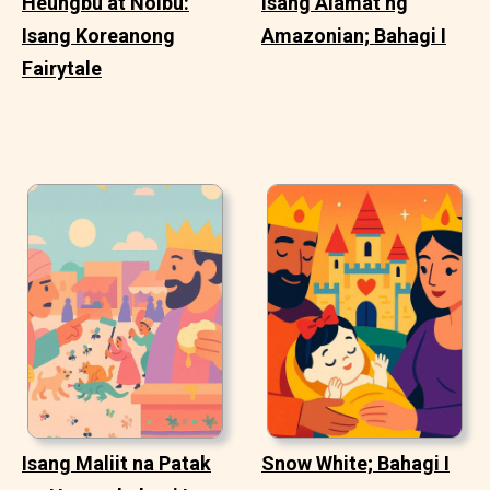
Heungbu at Nolbu:
Isang Alamat ng
Isang Koreanong
Amazonian; Bahagi I
Fairytale
Isang Maliit na Patak
Snow White; Bahagi I