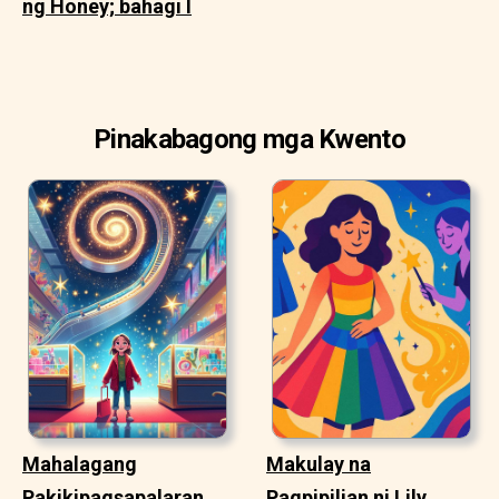
ng Honey; bahagi I
Pinakabagong mga Kwento
Mahalagang
Makulay na
Pakikipagsapalaran
Pagpipilian ni Lily