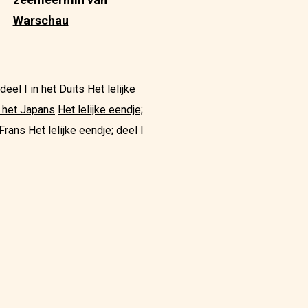
Warschau
 deel I in het Duits
Het lelijke
in het Japans
Het lelijke eendje;
 Frans
Het lelijke eendje; deel I