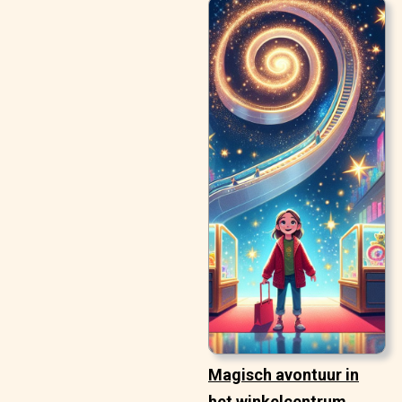
Magisch avontuur in
het winkelcentrum