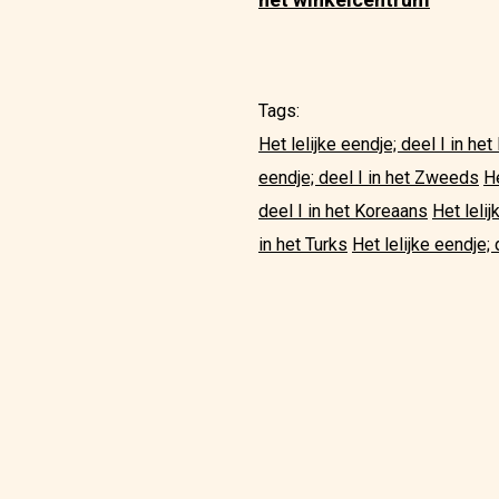
Tags:
Het lelijke eendje; deel I in he
eendje; deel I in het Zweeds
He
deel I in het Koreaans
Het leli
in het Turks
Het lelijke eendje; 