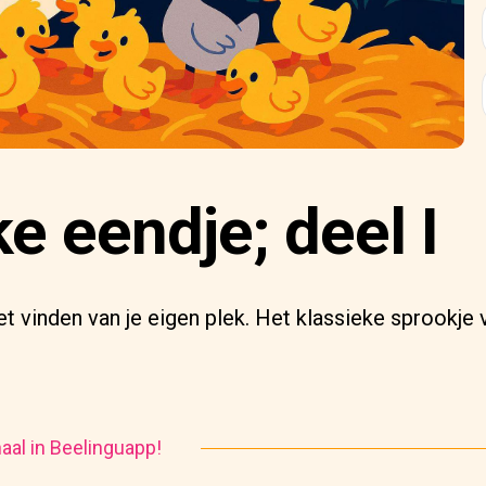
ke eendje; deel I
t vinden van je eigen plek. Het klassieke sprookje 
haal in Beelinguapp!