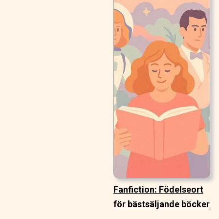
Fanfiction: Födelseort
för bästsäljande böcker