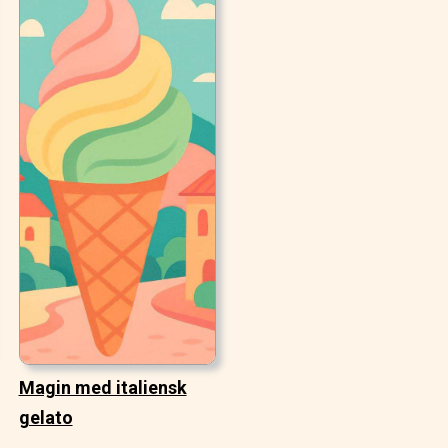
Magin med italiensk
gelato