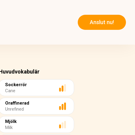
Anslut nu!
Huvudvokabulär
Sockerrör
Cane
Oraffinerad
Unrefined
Mjölk
Milk