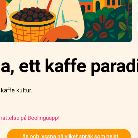
, ett kaffe parad
affe kultur.
rättelse på Beelinguapp!
Läs och lyssna på vilket språk som helst