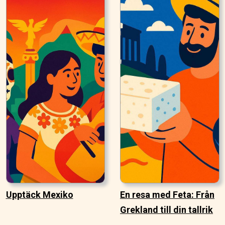
Upptäck Mexiko
En resa med Feta: Från
Grekland till din tallrik