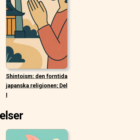
Shintoism: den forntida
japanska religionen; Del
I
elser