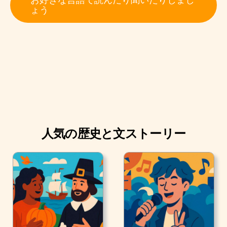
ビアのコーヒーの大部分が栽培されている「コーヒー
ょう
軸」は、カルダス県、キンディオ県、リサラルダ県にま
たがっています。
人気の歴史と文ストーリー