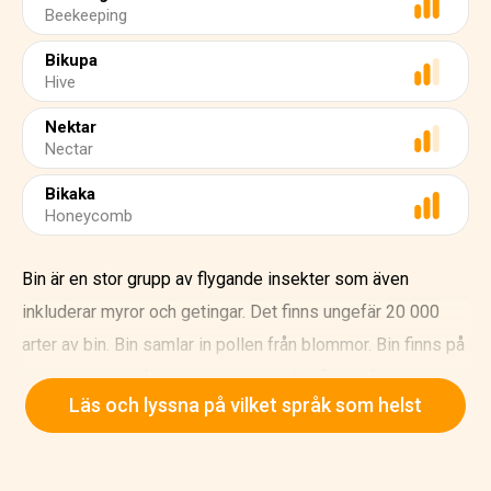
Beekeeping
Bikupa
Hive
Nektar
Nectar
Bikaka
Honeycomb
Bin är en stor grupp av flygande insekter som även
inkluderar myror och getingar. Det finns ungefär 20 000
arter av bin. Bin samlar in pollen från blommor. Bin finns på
alla kontinenter förutom Antarktika. Bin finns i fyra olika
Läs och lyssna på vilket språk som helst
grupper, vilka är honungsbin, humlor, bin utan tagg, och
ensamma bin. Europeiska honungsbin används av
människor för honung. Att använda bin för att tillverka