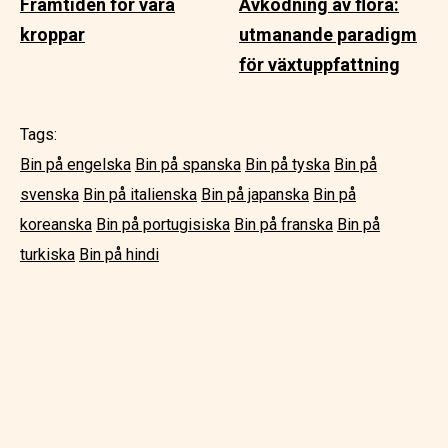
Framtiden för våra
Avkodning av flora:
kroppar
utmanande paradigm
för växtuppfattning
Tags:
Bin på engelska
Bin på spanska
Bin på tyska
Bin på
svenska
Bin på italienska
Bin på japanska
Bin på
koreanska
Bin på portugisiska
Bin på franska
Bin på
turkiska
Bin på hindi