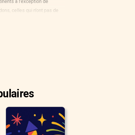
tinents à l’exception de
rdons, celles qui n’ont pas de
ommes. S’occuper d’abeilles pour
pulaires