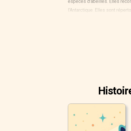
espèces d’abeilles. Elles récol
l’Antarctique. Elles sont répert
dard et les abeilles solitaires
leur miel s’appelle l’élevage d’a
Histoir