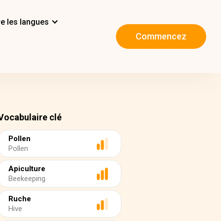
e les langues
Commencez
Vocabulaire clé
Pollen
Pollen
Apiculture
Beekeeping
Ruche
Hive