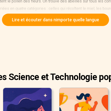
tent le pollen des fleurs. On trouve des abeilles sur tous les con
oriées en quatre catégories : celles qui récoltent le miel, les bou
. L’abeille à miel d’Europe est exploitée pour son miel par les h
Lire et écouter dans nimporte quelle langue
beilles ou l’apiculture.
es Science et Technologie po