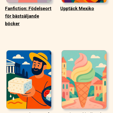
Fanfiction: Födelseort
Upptäck Mexiko
för bästsäljande
böcker