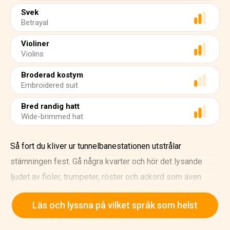
Svek
Betrayal
Violiner
Violins
Broderad kostym
Embroidered suit
Bred randig hatt
Wide-brimmed hat
Så fort du kliver ur tunnelbanestationen utstrålar
stämningen fest. Gå några kvarter och hör det lysande
ljudet av fioler, trumpeter, röster och ackord som även
berör de mest dystra besökarna. Det är Plaza Garibaldi,
Läs och lyssna på vilket språk som helst
Mexikos hemstad för mariachimusik.