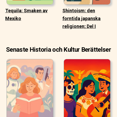
Tequila: Smaken av
Shintoism: den
Mexiko
forntida japanska
religionen; Del I
Senaste Historia och Kultur Berättelser