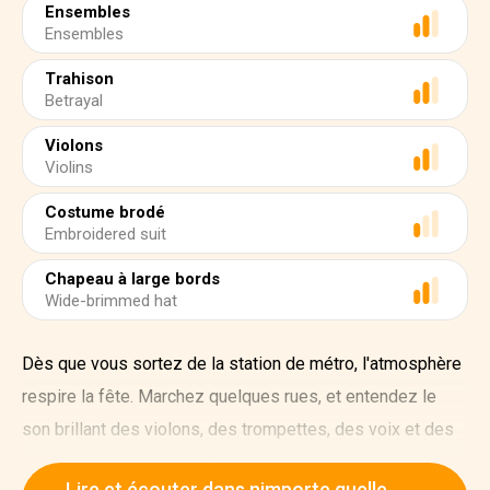
Ensembles
Ensembles
Trahison
Betrayal
Violons
Violins
Costume brodé
Embroidered suit
Chapeau à large bords
Wide-brimmed hat
Dès que vous sortez de la station de métro, l'atmosphère
respire la fête. Marchez quelques rues, et entendez le
son brillant des violons, des trompettes, des voix et des
accords qui émeuvent même les visiteurs les plus
Lire et écouter dans nimporte quelle