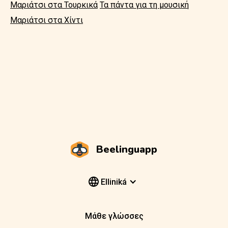
Μαριάτσι στα Τουρκικά
Τα πάντα για τη μουσική
Μαριάτσι στα Χίντι
Beelinguapp
Elliniká
Μάθε γλώσσες