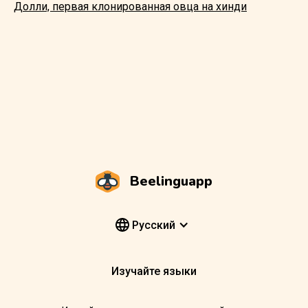
Долли, первая клонированная овца на хинди
Beelinguapp
Pусский
Изучайте языки