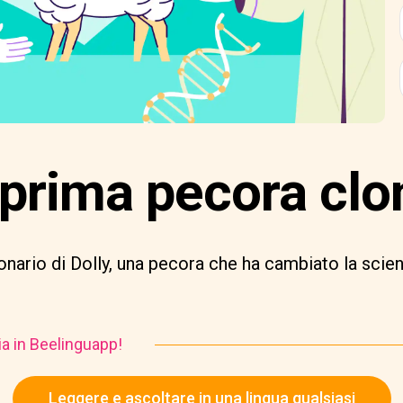
a prima pecora clo
zionario di Dolly, una pecora che ha cambiato la sci
ia in Beelinguapp!
Leggere e ascoltare in una lingua qualsiasi