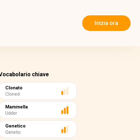
Inizia ora
Vocabolario chiave
Clonato
Cloned
Mammella
Udder
Genetico
Genetic