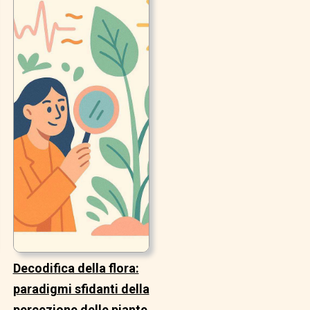
Decodifica della flora:
paradigmi sfidanti della
percezione delle piante