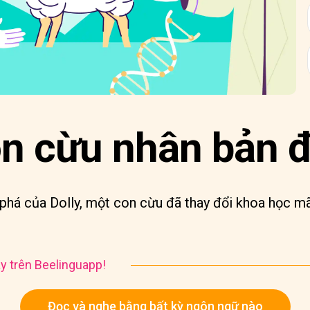
on cừu nhân bản đ
phá của Dolly, một con cừu đã thay đổi khoa học mã
y trên Beelinguapp!
Đọc và nghe bằng bất kỳ ngôn ngữ nào