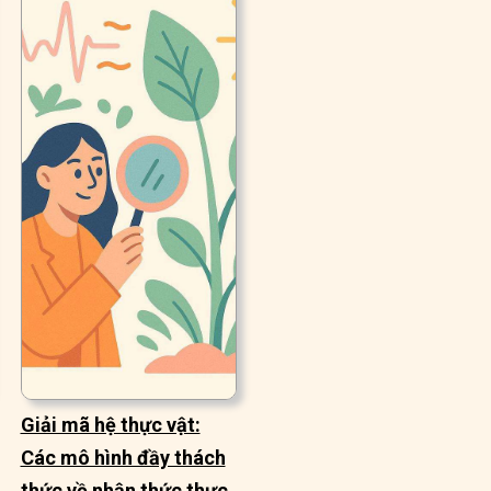
Giải mã hệ thực vật:
Các mô hình đầy thách
thức về nhận thức thực