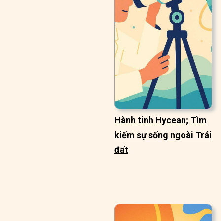
Hành tinh Hycean; Tìm
kiếm sự sống ngoài Trái
đất