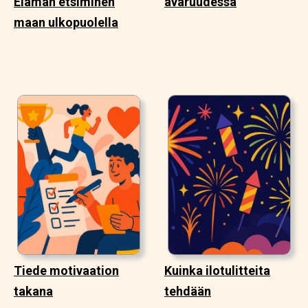
Elämän etsiminen
avaruudessa
maan ulkopuolella
Tiede motivaation
Kuinka ilotulitteita
takana
tehdään