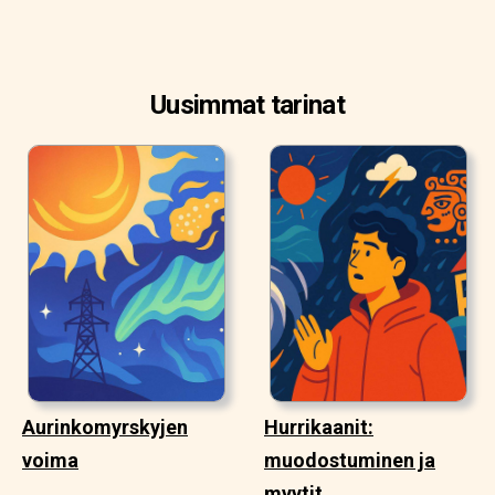
Uusimmat tarinat
Aurinkomyrskyjen
Hurrikaanit:
voima
muodostuminen ja
myytit