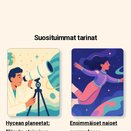
Suosituimmat tarinat
Hycean planeetat;
Ensimmäiset naiset