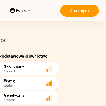
Zacznijmy
Polski
wca
Podstawowe słownictwo
Sklonowany
Cloned
Wymię
Udder
Genetyczny
Genetic