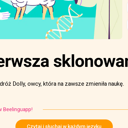
pierwsza sklonow
róż Dolly, owcy, która na zawsze zmieniła naukę.
i w Beelinguapp!
Czytaj i słuchaj w każdym języku