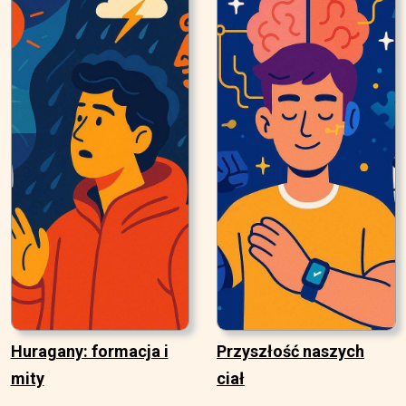
Huragany: formacja i
Przyszłość naszych
mity
ciał