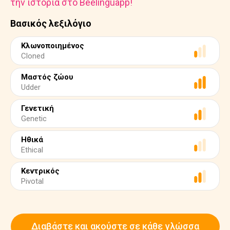
την ιστορία στο Beelinguapp!
Βασικός λεξιλόγιο
Κλωνοποιημένος
Cloned
Μαστός ζώου
Udder
Γενετική
Genetic
Ηθικά
Ethical
Κεντρικός
Pivotal
Διαβάστε και ακούστε σε κάθε γλώσσα