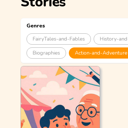
Stories
Genres
FairyTales-and-Fables
History-and
Biographies
Action-and-Adventure