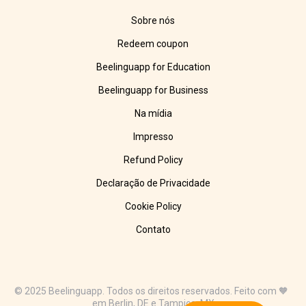
Sobre nós
Redeem coupon
Beelinguapp for Education
Beelinguapp for Business
Na mídia
Impresso
Refund Policy
Declaração de Privacidade
Cookie Policy
Contato
© 2025 Beelinguapp. Todos os direitos reservados. Feito com 🧡
em Berlin, DE e Tampico, MX