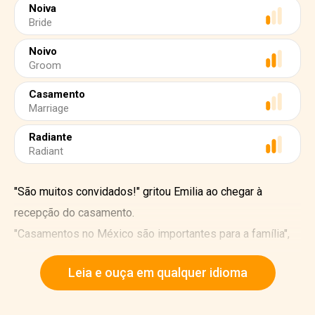
Noiva
Bride
Noivo
Groom
Casamento
Marriage
Radiante
Radiant
"São muitos convidados!" gritou Emilia ao chegar à
recepção do casamento.
"Casamentos no México são importantes para a família",
respondeu Daniel.
Leia e ouça em qualquer idioma
Emilia viajou milhares de quilômetros para o casamento
de David e Ana. Mais cedo naquele dia, ela compareceu à