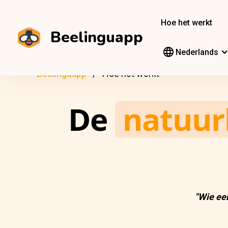
Hoe het werkt
Beelinguapp
Nederlands
Beelinguapp
Hoe het werkt
De
natuurl
"Wie een