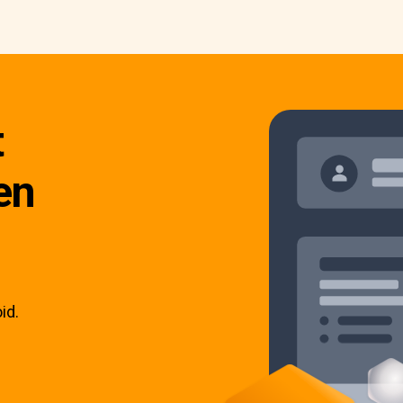
t
en
id.