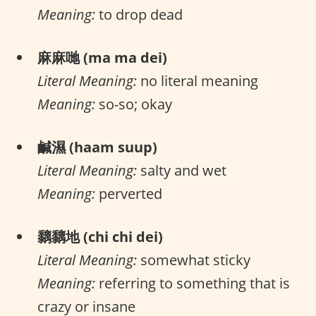
Meaning:
to drop dead
麻麻哋 (ma ma dei)
Literal Meaning:
no literal meaning
Meaning:
so-so; okay
鹹濕 (haam suup)
Literal Meaning:
salty and wet
Meaning:
perverted
黐黐地 (chi chi dei)
Literal Meaning:
somewhat sticky
Meaning:
referring to something that is
crazy or insane