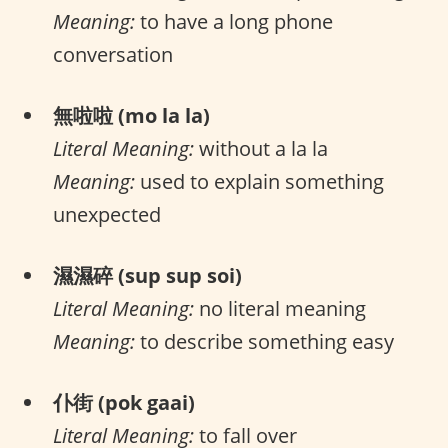
Meaning:
to have a long phone
conversation
無啦啦 (mo la la)
Literal Meaning:
without a la la
Meaning:
used to explain something
unexpected
濕濕碎 (sup sup soi)
Literal Meaning:
no literal meaning
Meaning:
to describe something easy
仆街 (pok gaai)
Literal Meaning:
to fall over