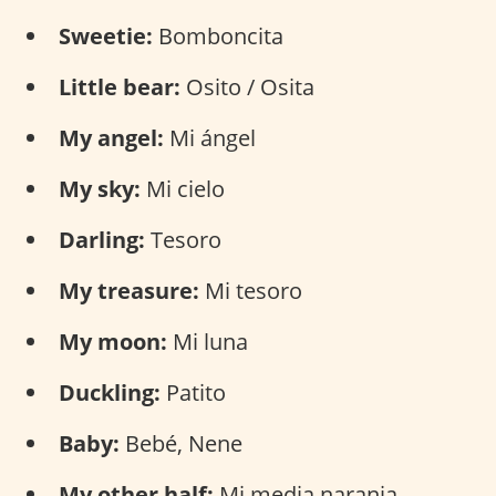
Sweetie:
Bomboncita
Little bear:
Osito / Osita
My angel:
Mi ángel
My sky:
Mi cielo
Darling:
Tesoro
My treasure:
Mi tesoro
My moon:
Mi luna
Duckling:
Patito
Baby:
Bebé, Nene
My other half:
Mi media naranja