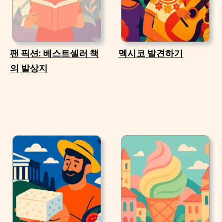
팬 픽션: 베스트셀러 책
멕시코 발견하기
의 발상지