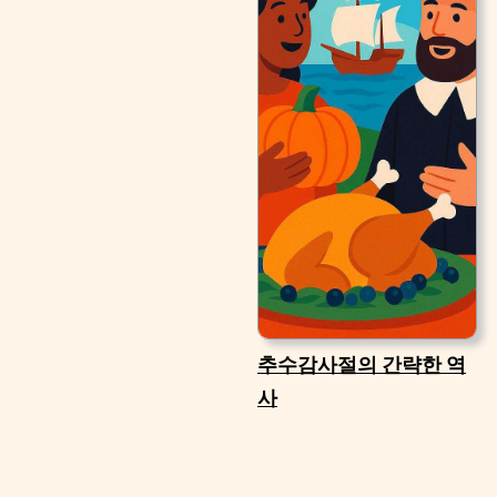
추수감사절의 간략한 역
사