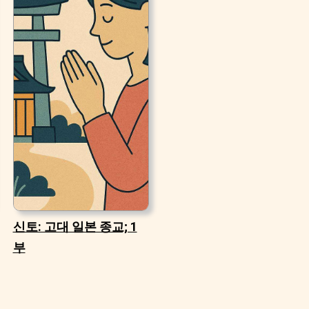
신토: 고대 일본 종교; 1
부