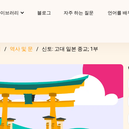
라이브러리
블로그
자주 하는 질문
언어를 배
리
역사 및 문
신토: 고대 일본 종교; 1부