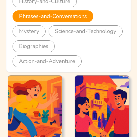
History-and-Culture
Phrases-and-Conversations
Mystery
Science-and-Technology
Biographies
Action-and-Adventure