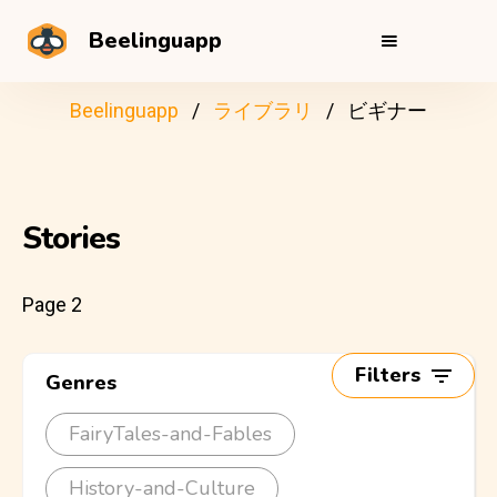
Beelinguapp
Beelinguapp
ライブラリ
ビギナー
Stories
Page 2
Filters
Genres
FairyTales-and-Fables
History-and-Culture