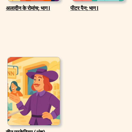
अलादीन के रोमांच; भाग I
पीटर पैन; भाग I