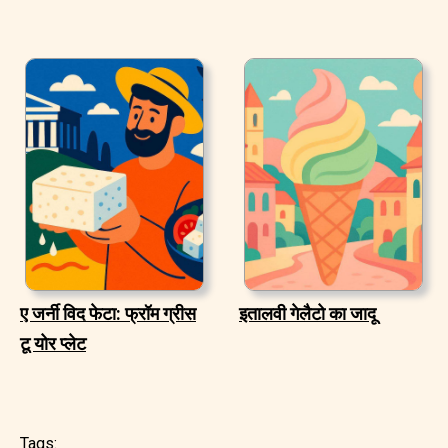
ए जर्नी विद फेटा: फ्रॉम ग्रीस
इतालवी गेलैटो का जादू
टू योर प्लेट
Tags: