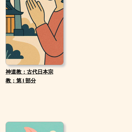
神道教：古代日本宗
教；第 I 部分