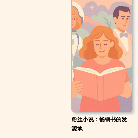
粉丝小说：畅销书的发
源地