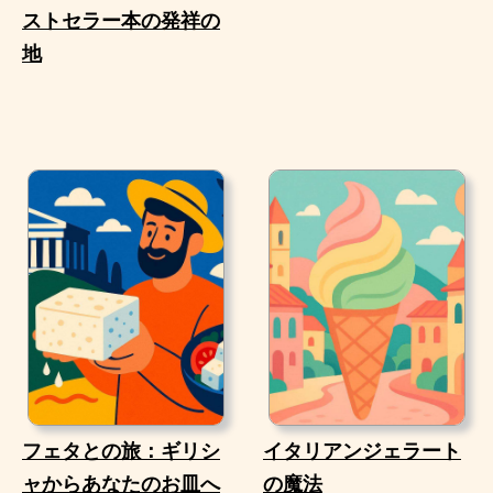
ストセラー本の発祥の
地
フェタとの旅：ギリシ
イタリアンジェラート
ャからあなたのお皿へ
の魔法