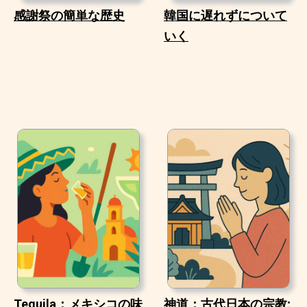
感謝祭の簡単な歴史
韓国に遅れずについて
いく
Tequila：メキシコの味
神道：古代日本の宗教;