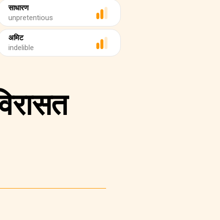
साधारण
unpretentious
अमिट
indelible
 विरासत