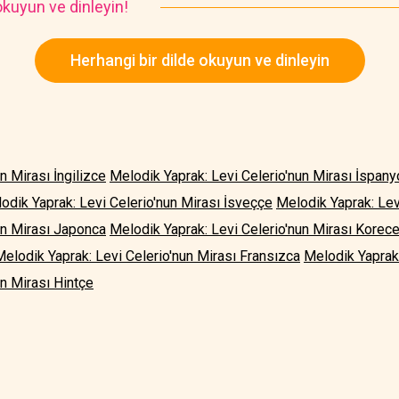
kuyun ve dinleyin!
Herhangi bir dilde okuyun ve dinleyin
n Mirası İngilizce
Melodik Yaprak: Levi Celerio'nun Mirası İspany
odik Yaprak: Levi Celerio'nun Mirası İsveççe
Melodik Yaprak: Levi
un Mirası Japonca
Melodik Yaprak: Levi Celerio'nun Mirası Korec
Melodik Yaprak: Levi Celerio'nun Mirası Fransızca
Melodik Yaprak:
un Mirası Hintçe