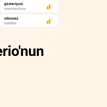
gösterişsiz
unpretentious
silinmez
indelible
rio'nun