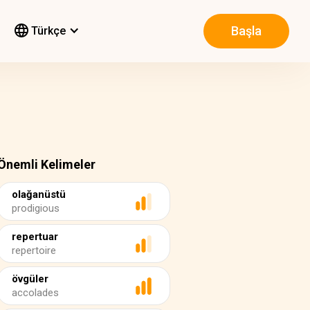
Başla
Türkçe
Önemli Kelimeler
olağanüstü
prodigious
repertuar
repertoire
övgüler
accolades