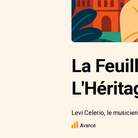
La Feuil
L'Hérita
Levi Celerio, le musicien
Avancé