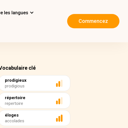
e les langues
Commencez
Vocabulaire clé
prodigieux
prodigious
répertoire
repertoire
éloges
accolades