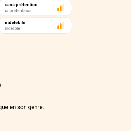
sans prétention
unpretentious
indélébile
indelible
o
ique en son genre.