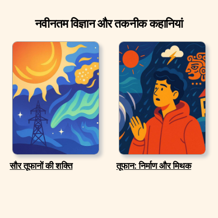
नवीनतम विज्ञान और तकनीक कहानियां
सौर तूफानों की शक्ति
तूफान: निर्माण और मिथक